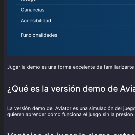
Ganancias
Accesibilidad
Funcionalidades
Jugar la demo es una forma excelente de familiarizarte 
¿Qué es la versión demo de Avi
La versión demo del Aviator es una simulación del juego 
quieren aprender cómo funciona el juego sin la presión 