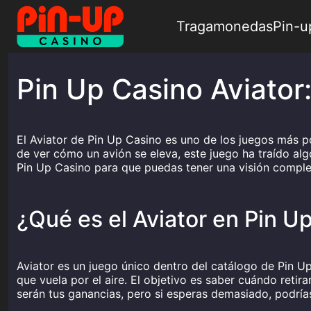
Tragamonedas
Pin-u
Pin Up Casino Aviator
El Aviator de Pin Up Casino es uno de los juegos más po
de ver cómo un avión se eleva, este juego ha traído al
Pin Up Casino para que puedas tener una visión comple
¿Qué es el Aviator en Pin U
Aviator es un juego único dentro del catálogo de Pin Up
que vuela por el aire. El objetivo es saber cuándo reti
serán tus ganancias, pero si esperas demasiado, podría