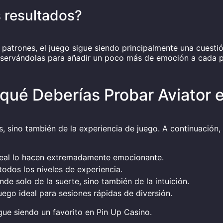
s resultados?
patrones, el juego sigue siendo principalmente una cuestió
bservándolas para añadir un poco más de emoción a cada p
r qué Deberías Probar Aviator 
as, sino también de la experiencia de juego. A continuación
 real lo hacen extremadamente emocionante.
todos los niveles de experiencia.
e solo de la suerte, sino también de la intuición.
uego ideal para sesiones rápidas de diversión.
gue siendo un favorito en Pin Up Casino.