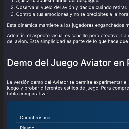
Ajusta tu apuesta antes del despegue.
Observa el vuelo del avión y decide cuándo retirar.
Controla tus emociones y no te precipites a la hora
Esta dinámica mantiene a los jugadores enganchados mi
Además, el aspecto visual es sencillo pero efectivo. L
del avión. Esta simplicidad es parte de lo que hace que 
Demo del Juego Aviator en 
La versión demo del Aviator te permite experimentar el j
juego y probar diferentes estilos de juego. Para compre
tabla comparativa:
Característica
Riesgo