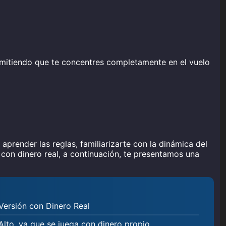
ermitiendo que te concentres completamente en el vuelo
aprender las reglas, familiarizarte con la dinámica del
 con dinero real, a continuación, te presentamos una
Versión con Dinero Real
Alto, ya que se juega con dinero propio