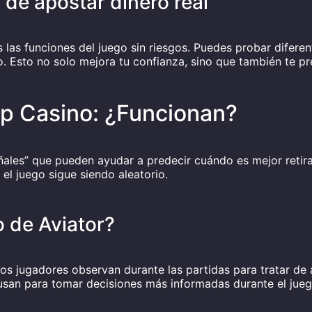
 de apostar dinero real
as funciones del juego sin riesgos. Puedes probar diferente
vo. Esto no solo mejora tu confianza, sino que también te pr
Up Casino: ¿Funcionan?
les” que pueden ayudar a predecir cuándo es mejor retirar
el juego sigue siendo aleatorio.
o de Aviator?
nos jugadores observan durante las partidas para tratar de
se usan para tomar decisiones más informadas durante el jueg