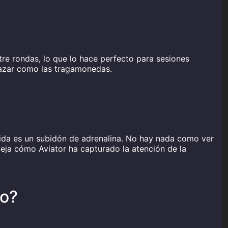
re rondas, lo que lo hace perfecto para sesiones
e azar como las tragamonedas.
ida es un subidón de adrenalina. No hay nada como ver
fleja cómo Aviator ha capturado la atención de la
no?