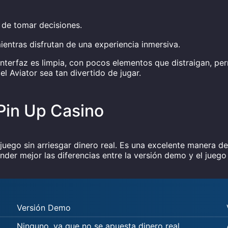
 de tomar decisiones.
entras disfrutan de una experiencia inmersiva.
a interfaz es limpia, con pocos elementos que distraigan, p
el Aviator sea tan divertido de jugar.
Pin Up Casino
uego sin arriesgar dinero real. Es una excelente manera de 
nder mejor las diferencias entre la versión demo y el juego
Versión Demo
Ninguno, ya que no se apuesta dinero real