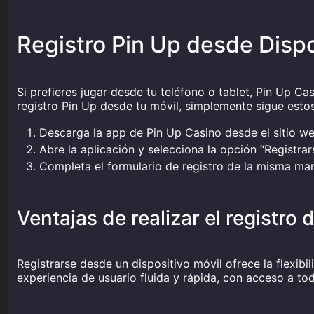
Registro Pin Up desde Dispo
Si prefieres jugar desde tu teléfono o tablet, Pin Up Ca
registro Pin Up desde tu móvil, simplemente sigue esto
Descarga la app de Pin Up Casino desde el sitio web
Abre la aplicación y selecciona la opción “Registrars
Completa el formulario de registro de la misma man
Ventajas de realizar el registro 
Registrarse desde un dispositivo móvil ofrece la flexib
experiencia de usuario fluida y rápida, con acceso a to