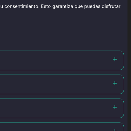
u consentimiento. Esto garantiza que puedas disfrutar