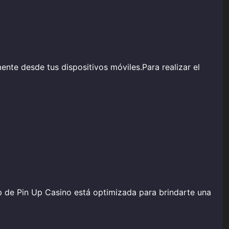
mente desde tus dispositivos móviles.Para realizar el
pp de Pin Up Casino está optimizada para brindarte una