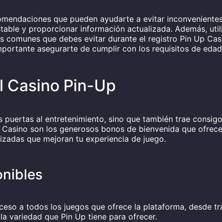
comendaciones que pueden ayudarte a evitar inconvenientes 
estable y proporcionar información actualizada. Además, uti
s comunes que debes evitar durante el registro Pin Up Casi
ortante asegurarte de cumplir con los requisitos de edad 
el Casino Pin-Up
as puertas al entretenimiento, sino que también trae consig
 Casino son los generosos bonos de bienvenida que ofrece e
lizadas que mejoran tu experiencia de juego.
onibles
acceso a todos los juegos que ofrece la plataforma, desde
 la variedad que Pin Up tiene para ofrecer.