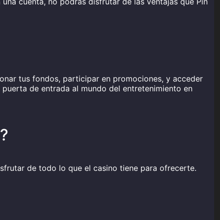
una cuenta, no podrás disfrutar de las ventajas que Pin
ionar tus fondos, participar en promociones, y acceder
tu puerta de entrada al mundo del entretenimiento en
o?
sfrutar de todo lo que el casino tiene para ofrecerte.