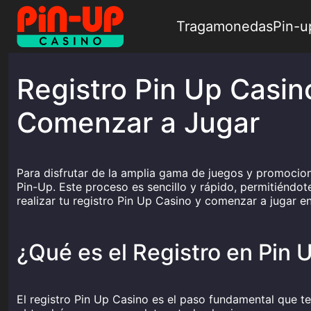
Tragamonedas
Pin-u
Registro Pin Up Casin
Comenzar a Jugar
Para disfrutar de la amplia gama de juegos y promocion
Pin-Up. Este proceso es sencillo y rápido, permitiéndot
realizar tu registro Pin Up Casino y comenzar a jugar en
¿Qué es el Registro en Pin 
El registro Pin Up Casino es el paso fundamental que te 