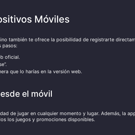
sitivos Móviles
sino también te ofrece la posibilidad de registrarte directa
s pasos:
 oficial.
e”.
era que lo harías en la versión web.
desde el móvil
ilidad de jugar en cualquier momento y lugar. Además, la a
dos los juegos y promociones disponibles.