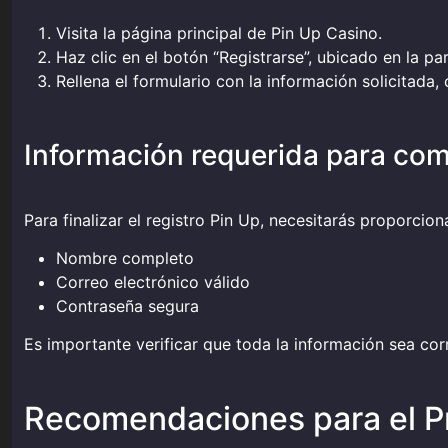
Visita la página principal de Pin Up Casino.
Haz clic en el botón “Registrarse”, ubicado en la par
Rellena el formulario con la información solicitada
Información requerida para comp
Para finalizar el registro Pin Up, necesitarás proporcio
Nombre completo
Correo electrónico válido
Contraseña segura
Es importante verificar que toda la información sea cor
Recomendaciones para el Pr