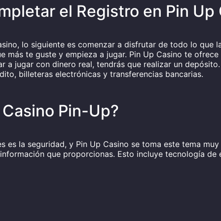
letar el Registro en Pin Up
no, lo siguiente es comenzar a disfrutar de todo lo que la
 que más te guste y empieza a jugar. Pin Up Casino te ofre
 a jugar con dinero real, tendrás que realizar un depósit
ito, billeteras electrónicas y transferencias bancarias.
l Casino Pin-Up?
 es la seguridad, y Pin Up Casino se toma este tema muy e
nformación que proporcionas. Esto incluye tecnología de e