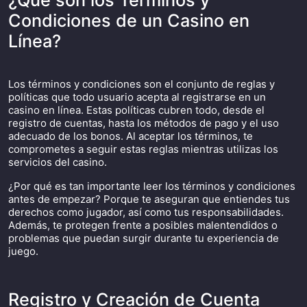
¿Qué son los Términos y
Condiciones de un Casino en
Línea?
Los términos y condiciones son el conjunto de reglas y
políticas que todo usuario acepta al registrarse en un
casino en línea. Estas políticas cubren todo, desde el
registro de cuentas, hasta los métodos de pago y el uso
adecuado de los bonos. Al aceptar los términos, te
comprometes a seguir estas reglas mientras utilizas los
servicios del casino.
¿Por qué es tan importante leer los términos y condiciones
antes de empezar? Porque te aseguran que entiendes tus
derechos como jugador, así como tus responsabilidades.
Además, te protegen frente a posibles malentendidos o
problemas que puedan surgir durante tu experiencia de
juego.
Registro y Creación de Cuenta