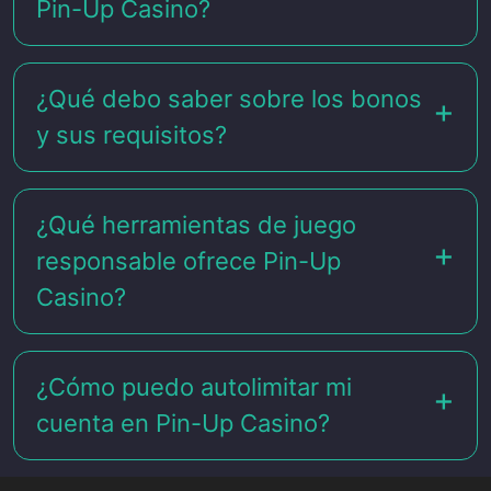
Pin-Up Casino?
¿Qué debo saber sobre los bonos
y sus requisitos?
¿Qué herramientas de juego
responsable ofrece Pin-Up
Casino?
¿Cómo puedo autolimitar mi
cuenta en Pin-Up Casino?