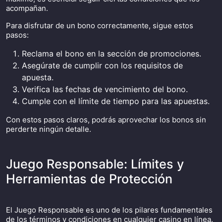
acompañan.
Para disfrutar de un bono correctamente, sigue estos
pasos:
Reclama el bono en la sección de promociones.
Asegúrate de cumplir con los requisitos de
apuesta.
Verifica las fechas de vencimiento del bono.
Cumple con el límite de tiempo para las apuestas.
Con estos pasos claros, podrás aprovechar los bonos sin
perderte ningún detalle.
Juego Responsable: Límites y
Herramientas de Protección
El Juego Responsable es uno de los pilares fundamentales
de los términos y condiciones en cualquier casino en línea.