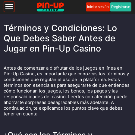
Iniciar sesión
Registrarse
Términos y Condiciones: Lo
Que Debes Saber Antes de
Jugar en Pin-Up Casino
Antes de comenzar a disfrutar de los juegos en línea en
Pin-Up Casino, es importante que conozcas los términos y
condiciones que regulan el uso de la plataforma. Estos
términos son esenciales para asegurarte de que entiendes
cómo funcionan los juegos, los bonos, los pagos y las
responsabilidades del casino. Leerlos con atención puede
ahorrarte sorpresas desagradables más adelante. A
continuación, te explicamos los puntos clave que debes
tener en cuenta.