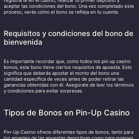
registrarte en el casino, realizar tu primer depósito y
aceptar las condiciones del bono. Una vez completado este
proceso, verás cómo el bono se refleja en tu cuenta.
Requisitos y condiciones del bono de
bienvenida
Es importante recordar que, como todos los pin up casino
bonos, este bono tiene ciertos requisitos de apuesta. Esto
significa que deberás apostar el monto del bono una
cantidad específica de veces antes de poder retirar las
ganancias obtenidas con él. Asegúrate de leer los términos
y condiciones para evitar sorpresas.
Tipos de Bonos en Pin-Up Casino
Pin-Up Casino ofrece diferentes tipos de bonos, tanto para
los amantes de las apuestas deportivas como para quienes