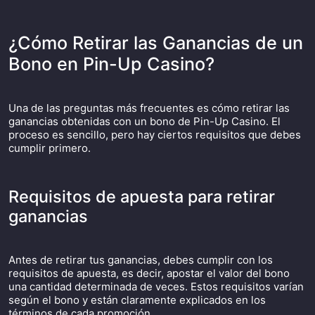
¿Cómo Retirar las Ganancias de un
Bono en Pin-Up Casino?
Una de las preguntas más frecuentes es cómo retirar las
ganancias obtenidas con un bono de Pin-Up Casino. El
proceso es sencillo, pero hay ciertos requisitos que debes
cumplir primero.
Requisitos de apuesta para retirar
ganancias
Antes de retirar tus ganancias, debes cumplir con los
requisitos de apuesta, es decir, apostar el valor del bono
una cantidad determinada de veces. Estos requisitos varían
según el bono y están claramente explicados en los
términos de cada promoción.