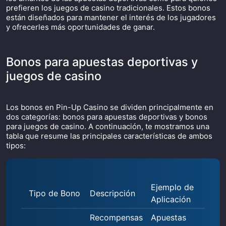
prefieren los juegos de casino tradicionales. Estos bonos
están diseñados para mantener el interés de los jugadores
y ofrecerles más oportunidades de ganar.
Bonos para apuestas deportivas y
juegos de casino
Los bonos en Pin-Up Casino se dividen principalmente en
dos categorías: bonos para apuestas deportivas y bonos
para juegos de casino. A continuación, te mostramos una
tabla que resume las principales características de ambos
tipos:
Ejemplo de
Tipo de Bono
Descripción
Aplicación
Recompensas
Apuestas