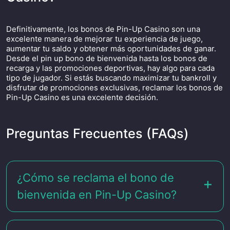
Definitivamente, los bonos de Pin-Up Casino son una
excelente manera de mejorar tu experiencia de juego,
aumentar tu saldo y obtener más oportunidades de ganar.
Desde el pin up bono de bienvenida hasta los bonos de
recarga y las promociones deportivas, hay algo para cada
tipo de jugador. Si estás buscando maximizar tu bankroll y
disfrutar de promociones exclusivas, reclamar los bonos de
Pin-Up Casino es una excelente decisión.
Preguntas Frecuentes (FAQs)
¿Cómo se reclama el bono de
bienvenida en Pin-Up Casino?