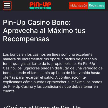
Iniciar sesión
Registrarse
Pin-Up Casino Bono:
Aprovecha al Máximo tus
Recompensas
Los bonos en los casinos en línea son una excelente
manera de incrementar tus oportunidades de ganar sin
tener que gastar tanto de tu propio bolsillo. En Pin-Up
Casino, los jugadores pueden disfrutar de una variedad de
bonos, desde el famoso pin up bono de bienvenida hasta
ofertas para recargar el saldo. A continuación, te
explicamos cómo puedes aprovechar al máximo los bonos
de Pin-Up Casino y las condiciones que debes tener en
cuenta.