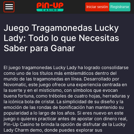
Iniciar sesión
Registrarse
Juego Tragamonedas Lucky
Lady: Todo lo que Necesitas
Saber para Ganar
El juego tragamonedas Lucky Lady ha logrado consolidarse
como uno de los títulos más emblemáticos dentro del
mundo de las tragamonedas en línea. Desarrollado por
Novomatic, este juego ofrece una experiencia centrada en
la suerte y en el misticismo, con símbolos que evocan
buena fortuna, como tréboles de cuatro hojas, herraduras y
la icónica bola de cristal. La simplicidad de su diseño y la
emoción de las rondas de bonificación han mantenido su
popularidad a lo largo de los años. Si eres nuevo en este
juego o quieres practicar antes de apostar con dinero real,
Pin-Up Casino te brinda la opción de disfrutar de la Lucky
Lady Charm demo, donde puedes explorar sus