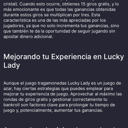
cristal). Cuando esto ocurre, obtienes 15 giros gratis, y lo
más emocionante es que todas las ganancias obtenidas
durante estos giros se multiplican por tres. Esta
característica es una de las más apreciadas por los
jugadores, ya que no solo incrementa tus ganancias, sino
que también te da la oportunidad de seguir jugando sin
apostar dinero adicional.
Mejorando tu Experiencia en Lucky
Lady
Aunque el juego tragamonedas Lucky Lady es un juego de
azar, hay ciertas estrategias que puedes emplear para
mejorar tu experiencia de juego. Aprovechar al máximo las
rondas de giros gratis y gestionar correctamente tu
bankroll son factores clave para prolongar tu tiempo de
juego y, potencialmente, aumentar tus ganancias.