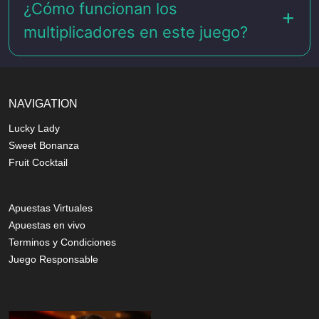
¿Cómo funcionan los
multiplicadores en este juego?
NAVIGATION
Lucky Lady
Sweet Bonanza
Fruit Cocktail
Apuestas Virtuales
Apuestas en vivo
Terminos y Condiciones
Juego Responsable